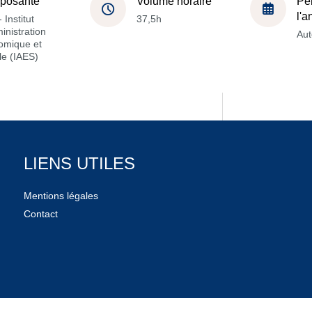
posante
Volume horaire
Pé
l'
 Institut
37,5h
inistration
Au
omique et
le (IAES)
LIENS UTILES
Mentions légales
Contact