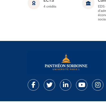
ECTS
Com
4 crédits
EDS -
d'adm
écon
socia