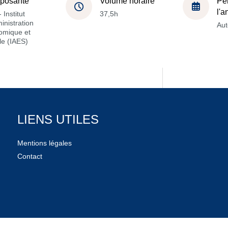
posante
Volume horaire
Pé
l'
 Institut
37,5h
inistration
Au
omique et
le (IAES)
LIENS UTILES
Mentions légales
Contact