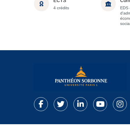
ECTS
Com
4 crédits
EDS -
d'adm
écon
socia