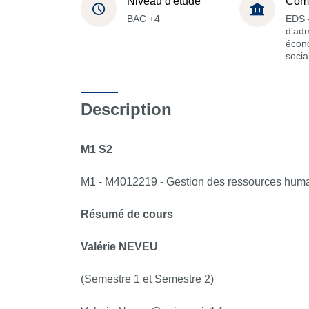
Niveau d'étude
Com
BAC +4
EDS -
d'adm
écon
socia
Description
M1 S2
M1 - M4012219 - Gestion des ressources hum
Résumé de cours
Valérie NEVEU
(Semestre 1 et Semestre 2)