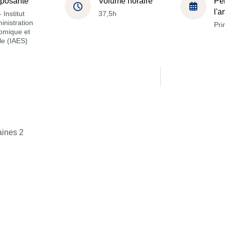
posante
Volume horaire
Pé
l'
 Institut
37,5h
inistration
Pri
omique et
le (IAES)
aines 2