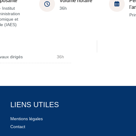
posante
Volume horaire
Pé
l'
 Institut
36h
inistration
Pri
omique et
le (IAES)
vaux dirigés
36h
LIENS UTILES
Mentions légales
Contact