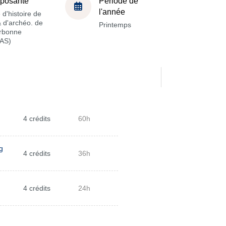
posante
Période de
l'année
 d'histoire de
 & d'archéo. de
Printemps
orbonne
AS)
4 crédits
60h
g
4 crédits
36h
4 crédits
24h