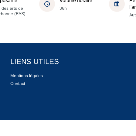
posante
Volume horaire
Pé
l'
 des arts de
36h
orbonne (EAS)
Au
LIENS UTILES
Mentions légales
Contact