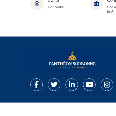
ECTS
Com
12 crédits
École
la S