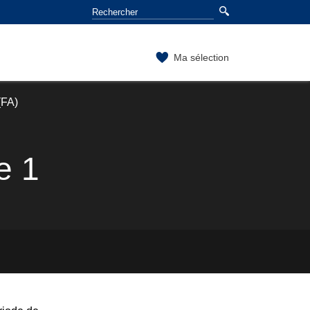
Ma sélection
(FA)
e 1