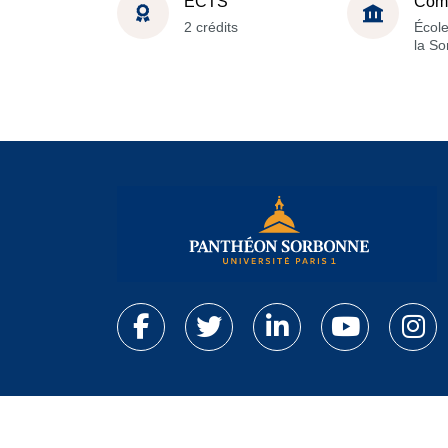
ECTS
Com
2 crédits
École
la S