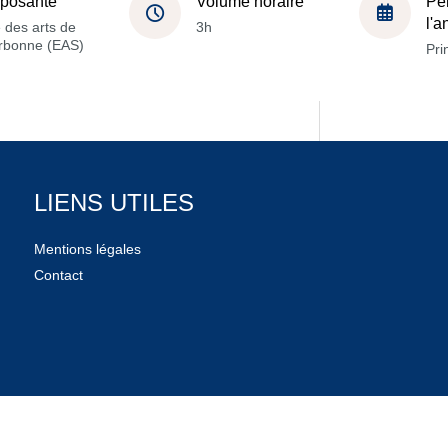
posante
Volume horaire
Pé
l'
 des arts de
3h
orbonne (EAS)
Pri
LIENS UTILES
Mentions légales
Contact