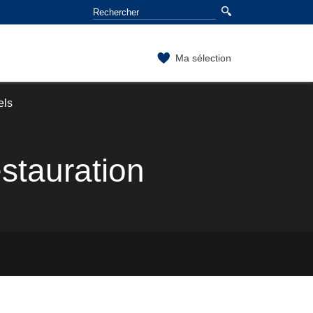
Ma sélection
els
stauration