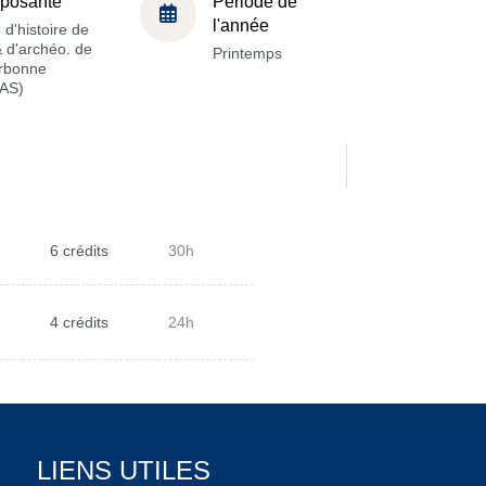
posante
Période de
l'année
 d'histoire de
 & d'archéo. de
Printemps
orbonne
AS)
6 crédits
30h
4 crédits
24h
LIENS UTILES