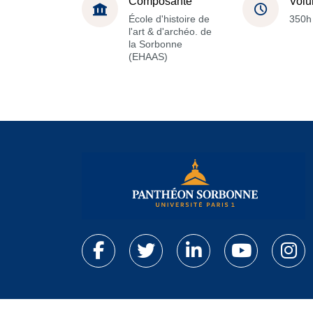
Composante
Volu
École d'histoire de
350h
l'art & d'archéo. de
la Sorbonne
(EHAAS)