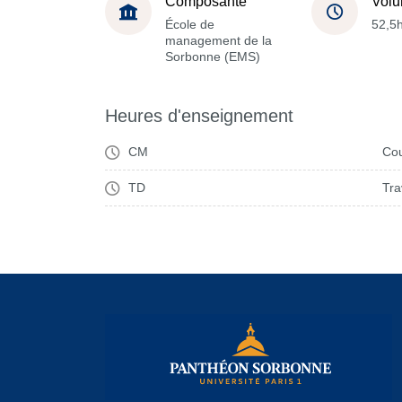
Composante
Volu
École de
52,5
management de la
Sorbonne (EMS)
Heures d'enseignement
CM
Cou
TD
Tra