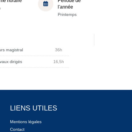
me horaire
Période de
l'année
h
Printemps
rs magistral
36h
vaux dirigés
16,5h
LIENS UTILES
Mentions légales
Contact