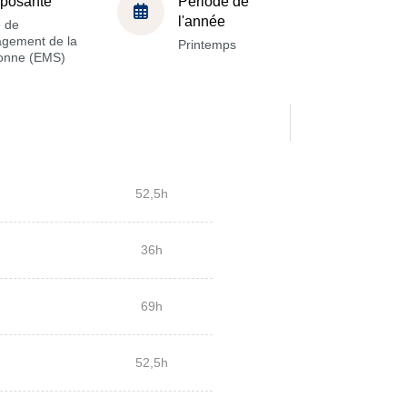
posante
Période de
l'année
e de
gement de la
Printemps
onne (EMS)
52,5h
36h
69h
52,5h