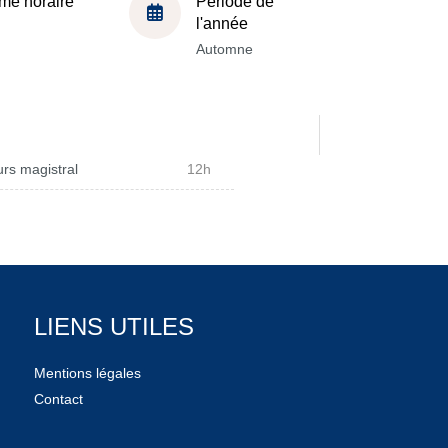
me horaire
Période de
l'année
Automne
rs magistral
12h
LIENS UTILES
Mentions légales
Contact