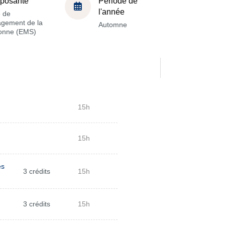
posante
Période de
l'année
e de
gement de la
Automne
onne (EMS)
15h
15h
es
3 crédits
15h
3 crédits
15h