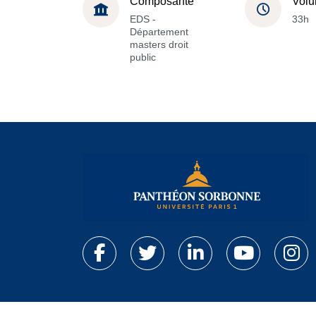
Composante
Volu
EDS -
33h
Département
masters droit
public