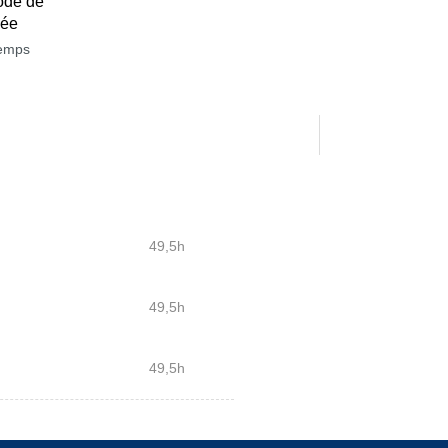
ode de
née
temps
49,5h
49,5h
49,5h