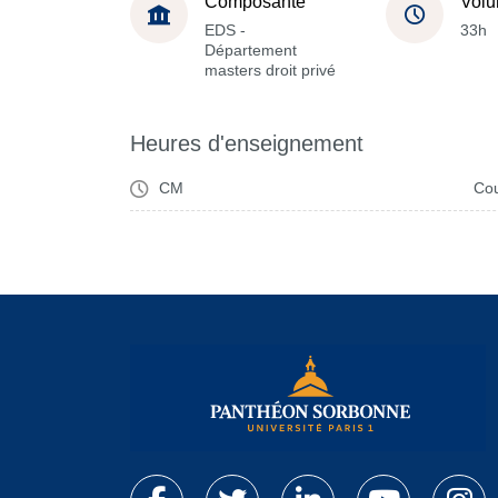
Composante
Volu
EDS -
33h
Département
masters droit privé
Heures d'enseignement
CM
Cou