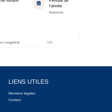
me horaire
Période de
l'année
Automne
rs magistral
33h
LIENS UTILES
Mentions légales
Contact