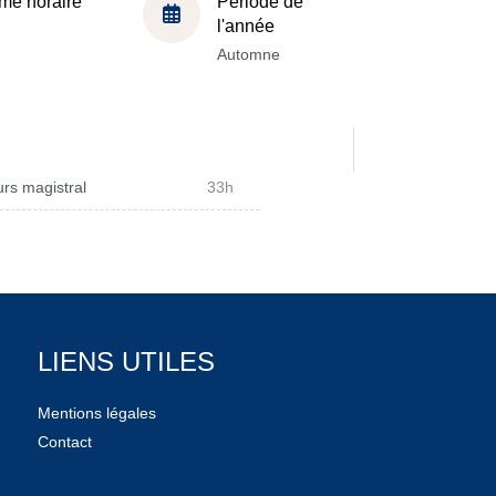
me horaire
Période de
l'année
Automne
rs magistral
33h
LIENS UTILES
Mentions légales
Contact