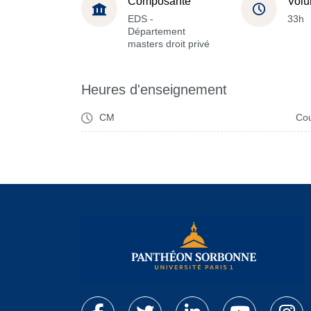
Composante
Volu
EDS -
33h
Département
masters droit privé
Heures d'enseignement
CM
Cou