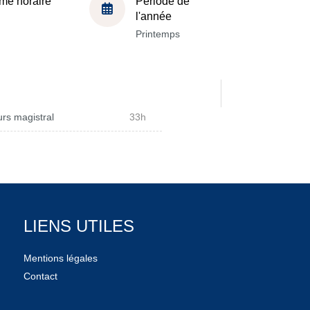
me horaire
Période de
l'année
Printemps
rs magistral
33h
LIENS UTILES
Mentions légales
Contact