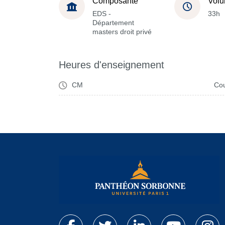
Composante
Volu
EDS -
33h
Département
masters droit privé
Heures d'enseignement
CM
Cou