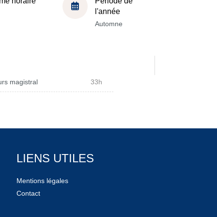
me horaire
Période de
l'année
Automne
rs magistral
33h
LIENS UTILES
Mentions légales
Contact