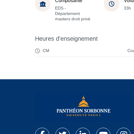
Composante
Volu
EDS -
33h
Département
masters droit privé
Heures d'enseignement
CM
Cou