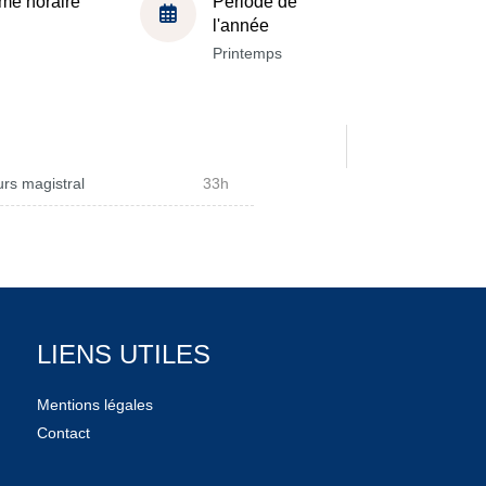
me horaire
Période de
l'année
Printemps
rs magistral
33h
LIENS UTILES
Mentions légales
Contact