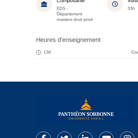
Composante
Volu
EDS -
33h
Département
masters droit privé
Heures d'enseignement
CM
Cou