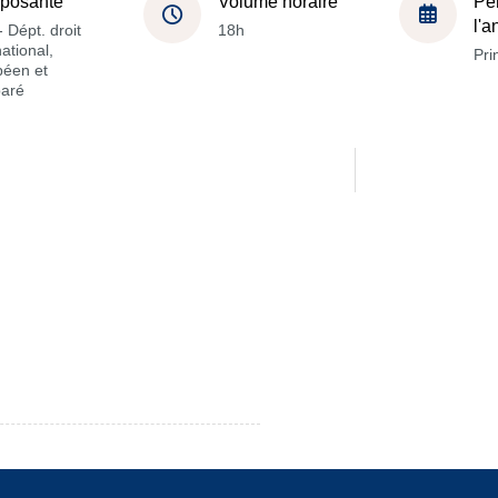
posante
Volume horaire
Pé
l'
 Dépt. droit
18h
national,
Pri
péen et
aré