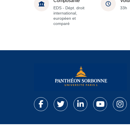
Composante
Volu
EDS - Dépt. droit
33h
international,
européen et
comparé