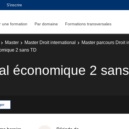
S'inscrire
 une formation
Par domaine
Formations transversales
Master
Master Droit international
Master parcours Droit i
onomique 2 sans TD
onal économique 2 san
ger