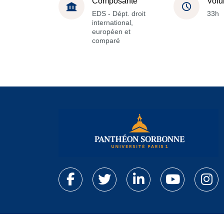
Composante
Volu
EDS - Dépt. droit
33h
international,
européen et
comparé