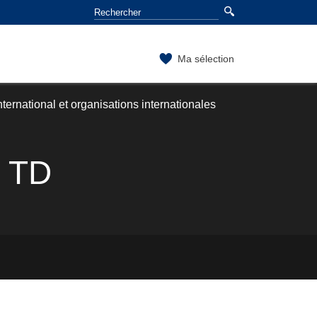
Ma sélection
nternational et organisations internationales
s TD