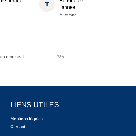
me horaire
Période de
l'année
Automne
rs magistral
33h
LIENS UTILES
Mentions légales
Contact