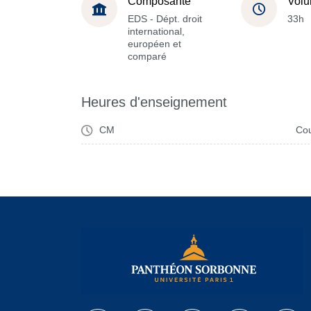
Composante
Volu
EDS - Dépt. droit
33h
international,
européen et
comparé
Heures d'enseignement
CM
Cou