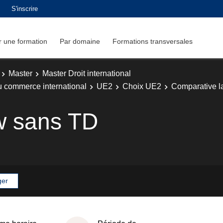
S'inscrire
 une formation
Par domaine
Formations transversales
Master
Master Droit international
du commerce international
UE2
Choix UE2
Comparative 
w sans TD
ger