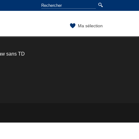
Ma sélection
law sans TD