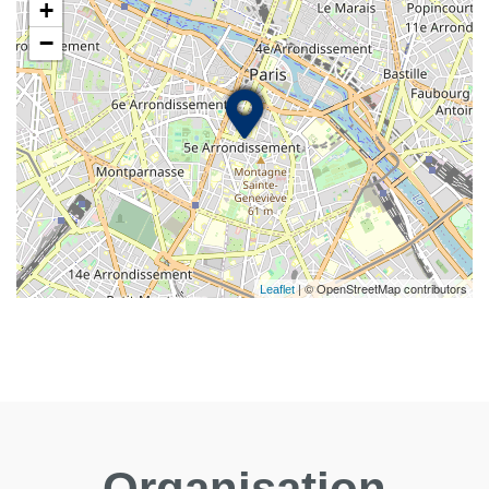
+
−
| © OpenStreetMap contributors
Leaflet
Organisation