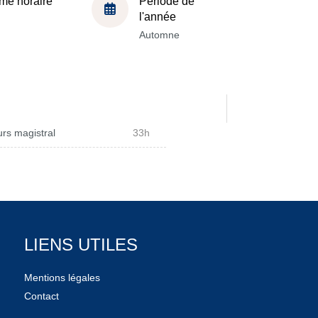
me horaire
Période de
l'année
Automne
rs magistral
33h
LIENS UTILES
Mentions légales
Contact