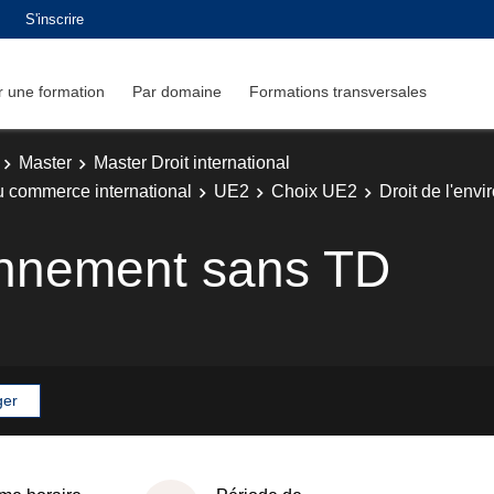
S'inscrire
 une formation
Par domaine
Formations transversales
Master
Master Droit international
du commerce international
UE2
Choix UE2
Droit de l'env
ronnement sans TD
ger