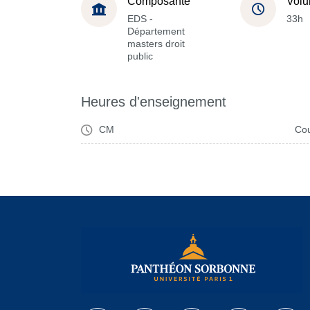
Composante
Volu
EDS -
33h
Département
masters droit
public
Heures d'enseignement
CM
Cou