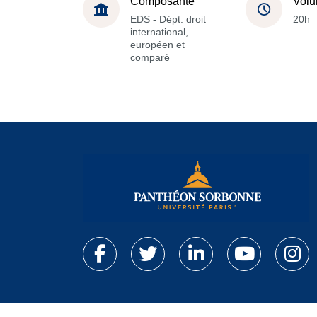
Composante
Volu
EDS - Dépt. droit
20h
international,
européen et
comparé