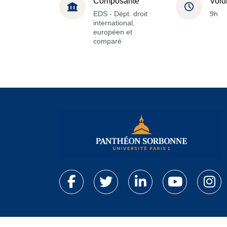
Composante
Volu
EDS - Dépt. droit
9h
international,
européen et
comparé