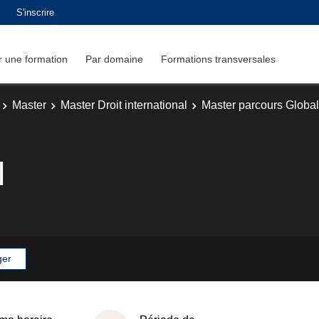
S'inscrire
 une formation
Par domaine
Formations transversales
Master
Master Droit international
Master parcours Globa
l
ger