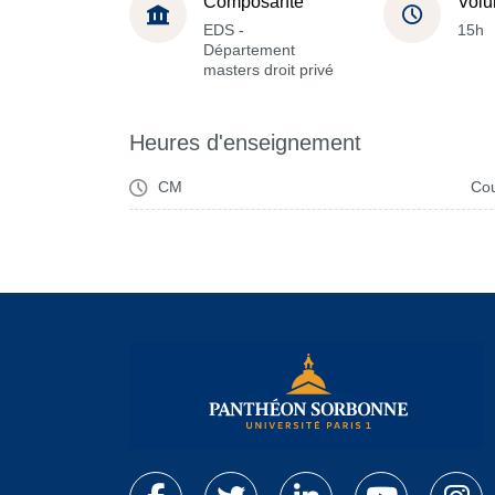
Composante
Volu
EDS -
15h
Département
masters droit privé
Heures d'enseignement
CM
Cou