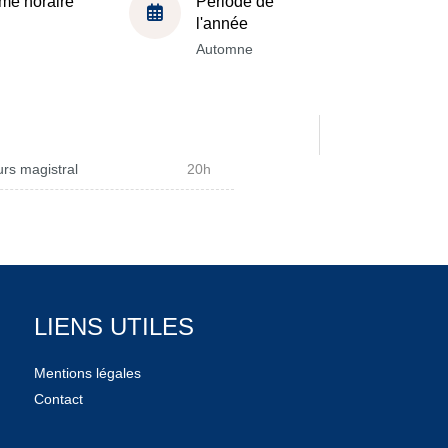
me horaire
Période de
l'année
Automne
rs magistral
20h
LIENS UTILES
Mentions légales
Contact