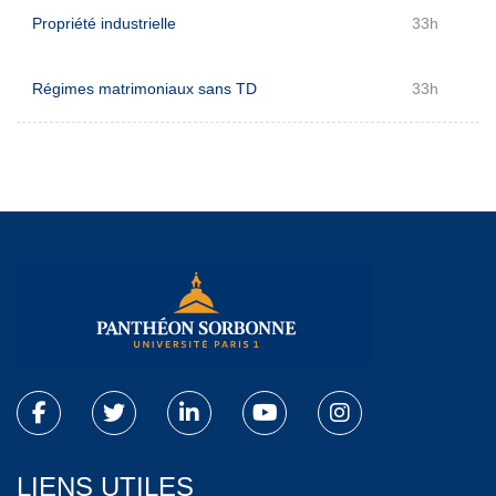
Propriété industrielle
33h
Régimes matrimoniaux sans TD
33h
LIENS UTILES