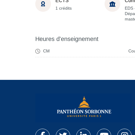
ECTS
Com
1 crédits
EDS 
Dépa
maste
Heures d'enseignement
CM
Cou