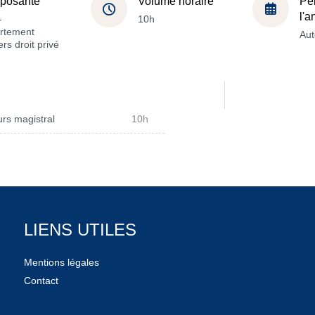
posante
Volume horaire
Pé
l'
-
10h
rtement
Au
rs droit privé
rs magistral
10h
LIENS UTILES
Mentions légales
Contact