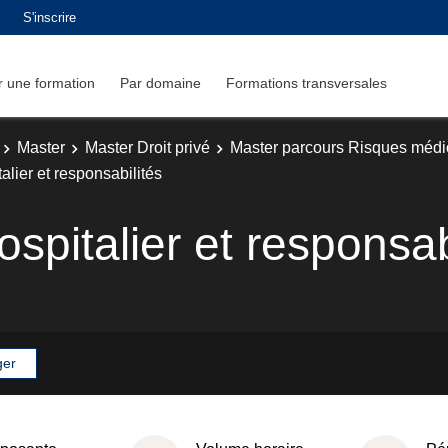
S'inscrire
 une formation
Par domaine
Formations transversales
Master
Master Droit privé
Master parcours Risques médica
alier et responsabilités
ospitalier et responsab
ger