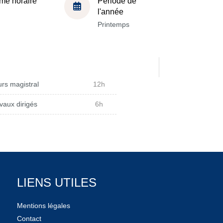
me horaire
Période de
l'année
Printemps
rs magistral
12h
vaux dirigés
6h
LIENS UTILES
Mentions légales
Contact