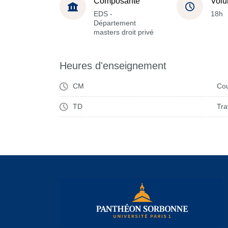
Composante
Volu
EDS -
18h
Département
masters droit privé
Heures d'enseignement
CM
Cou
TD
Tra