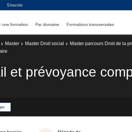
S'inscrire
 une formation
Par domaine
Formations transversales
Master
Master Droit social
Master parcours Droit de la pr
aire
ail et prévoyance com
ger