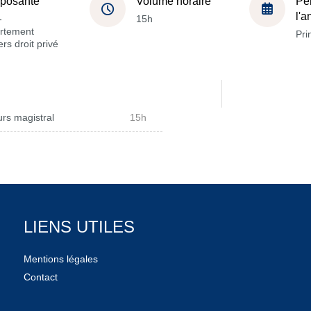
posante
Volume horaire
Pé
l'
-
15h
rtement
Pri
rs droit privé
rs magistral
15h
LIENS UTILES
Mentions légales
Contact