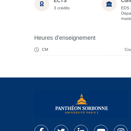
ECTS
Com
3 crédits
EDS 
Dépa
maste
Heures d'enseignement
CM
Cou