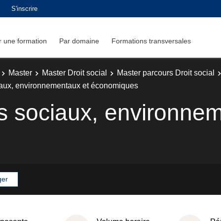
S'inscrire
 une formation
Par domaine
Formations transversales
Master
Master Droit social
Master parcours Droit social
ciaux, environnementaux et économiques
es sociaux, environne
ger