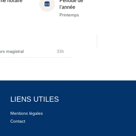
me horaire
Période de
l'année
Printemps
rs magistral
33h
LIENS UTILES
Mentions légales
Contact