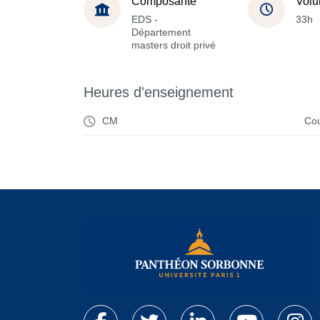
Composante
Volu
EDS -
33h
Département
masters droit privé
Heures d'enseignement
CM
Cou