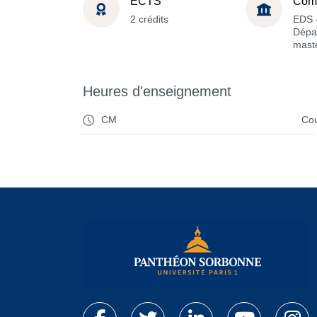
ECTS
Com
2 crédits
EDS 
Dépa
maste
Heures d'enseignement
CM
Cou