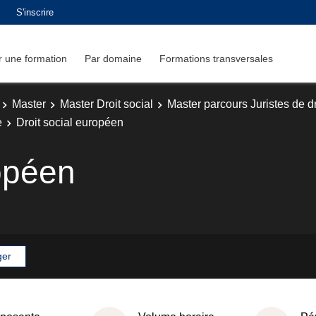
S'inscrire
 une formation
Par domaine
Formations transversales
Master
Master Droit social
Master parcours Juristes de dr
e
Droit social européen
ropéen
ger