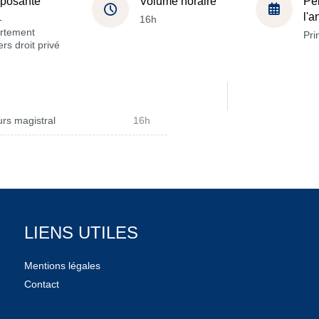
posante
Volume horaire
Pé
l'
-
16h
rtement
Pri
rs droit privé
rs magistral
16h
LIENS UTILES
Mentions légales
Contact