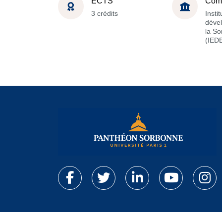
ECTS
Com
3 crédits
Insti
déve
la S
(IED