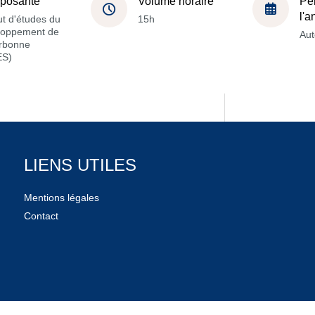
posante
Volume horaire
Pé
l'
tut d'études du
15h
loppement de
Au
orbonne
ES)
LIENS UTILES
Mentions légales
Contact