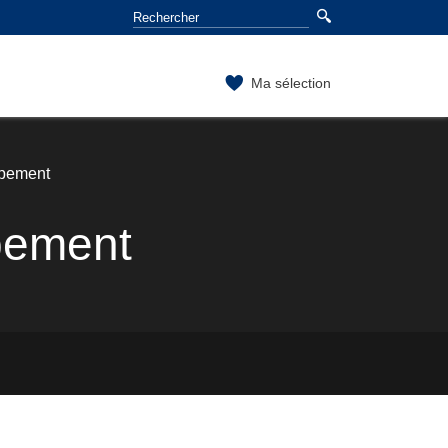
Ma sélection
ppement
pement