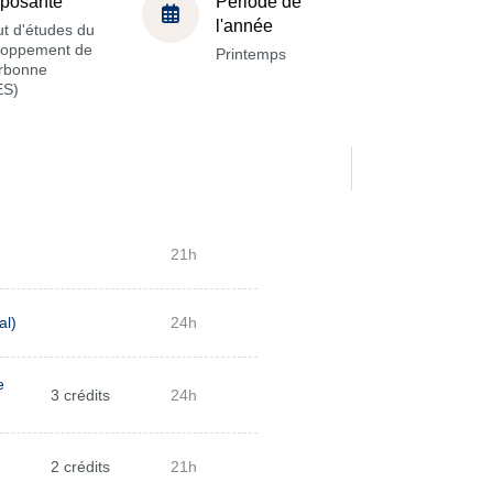
posante
Période de
l'année
tut d'études du
loppement de
Printemps
orbonne
ES)
21h
al)
24h
e
3 crédits
24h
2 crédits
21h