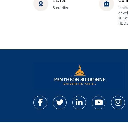
ECTS
Com
3 crédits
Insti
déve
la S
(IED