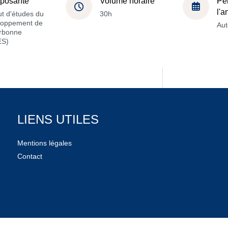
posante
Volume horaire
Pé
l'
tut d'études du
30h
loppement de
Au
orbonne
ES)
LIENS UTILES
Mentions légales
Contact