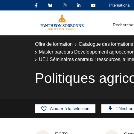
International
Rechercher
Offre de formation
Catalogue des formations
Master parcours Développement agroéconomiq
UE1 Séminaires centraux : ressources, alimen
Politiques agric
Ajouter à la sélection
Téléchar