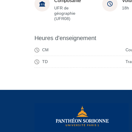
Composante
Volu
UFR de
18h
géographie
(UFR08)
Heures d'enseignement
CM
Cou
TD
Tra