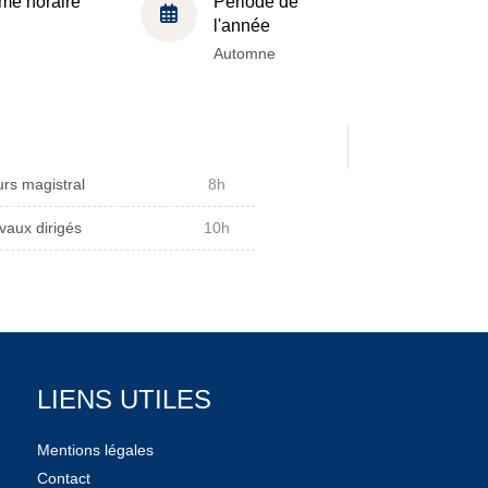
me horaire
Période de
l'année
Automne
rs magistral
8h
vaux dirigés
10h
LIENS UTILES
Mentions légales
Contact