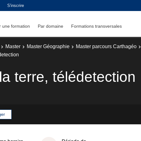
S'inscrire
 une formation
Par domaine
Formations transversales
Master
Master Géographie
Master parcours Carthagéo
detection
a terre, télédetection
ger