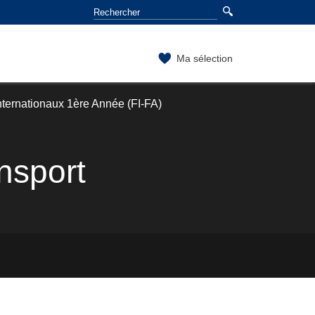
Ma sélection
nternationaux 1ère Année (FI-FA)
nsport