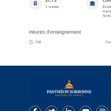
ECTS
Com
1 crédits
Écol
mana
Sorb
Heures d'enseignement
CM
Cou