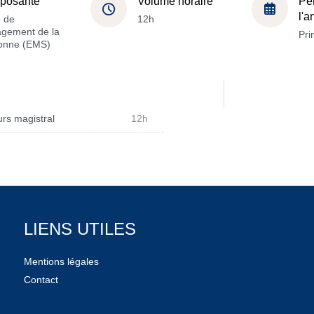
posante
Volume horaire
Pé
l'
e de
12h
gement de la
Pri
onne (EMS)
rs magistral
12h
LIENS UTILES
Mentions légales
Contact