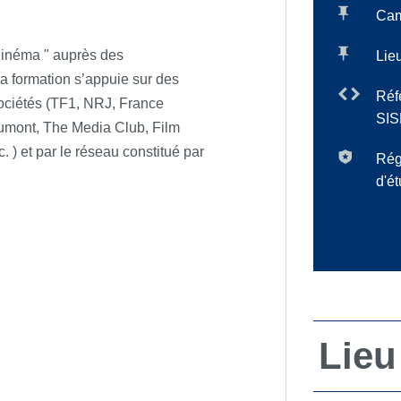
Ca
 Cinéma " auprès des
Lieu
 la formation s’appuie sur des
Réf
sociétés (TF1, NRJ, France
SIS
umont, The Media Club, Film
 ) et par le réseau constitué par
Rég
d'é
Lieu