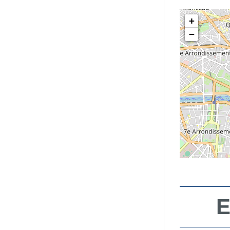
+
−
E