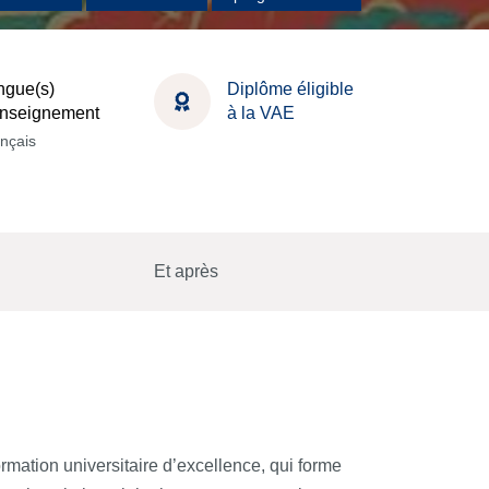
ngue(s)
Diplôme éligible
enseignement
à la VAE
nçais
Et après
rmation universitaire d’excellence, qui forme