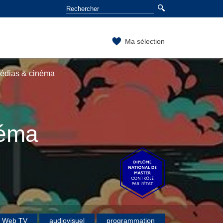
Ma sélection
médias & cinéma
néma
Web TV
audiovisuel
programmation