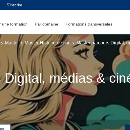
S'inscrire
 une formation
Par domaine
Formations transversales
Master
Master Histoire de l'art
Master parcours Digital, 
 Digital, médias & ci
ger