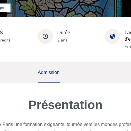
ger
S
Durée
La
d'
rédits
2 ans
Fra
Admission
Présentation
de Paris une formation exigeante, tournée vers les mondes prof