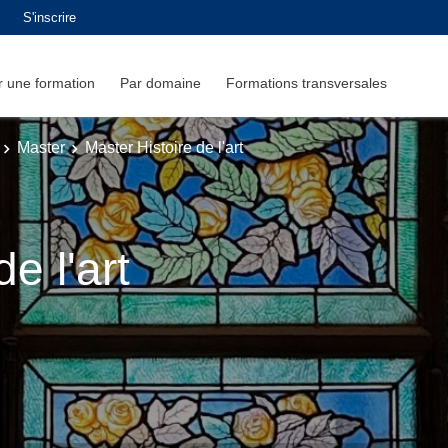
S'inscrire
 une formation
Par domaine
Formations transversales
Master
Master Histoire de l'art
e l'art