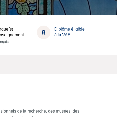
ngue(s)
Diplôme éligible
enseignement
à la VAE
nçais
essionnels de la recherche, des musées, des