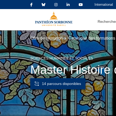
International
Rechercher
Offre de formation
Catalogue des formations
SCIENCES HUMAINES ET SOCIALES
Master Histoire d
14 parcours disponibles