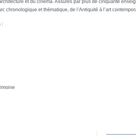
e l’architecture et du cinéma. Assurés par plus de cinquante ense
 arc chronologique et thématique, de l’Antiquité à l’art contempor
 :
trimoine