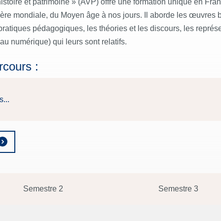
 histoire et patrimoine » (AVP) offre une formation unique en Fr
gère mondiale, du Moyen âge à nos jours. Il aborde les œuvres b
 pratiques pédagogiques, les théories et les discours, les représe
 au numérique) qui leurs sont relatifs.
rcours :
...
Semestre 2
Semestre 3