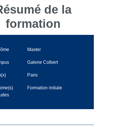
Résumé de la
formation
lôme
Master
mpus
Galerie Colbert
(x)
Paris
ime(s)
Formation initiale
tudes