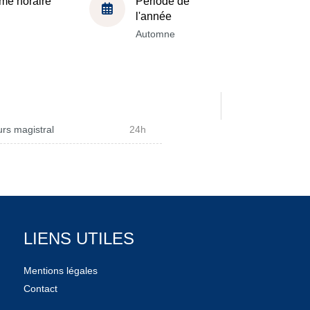
me horaire
Période de
l'année
Automne
rs magistral
24h
LIENS UTILES
Mentions légales
Contact