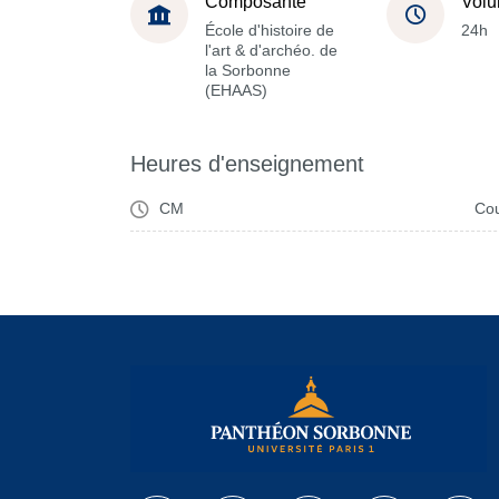
Composante
Volu
École d'histoire de
24h
l'art & d'archéo. de
la Sorbonne
(EHAAS)
Heures d'enseignement
CM
Cou