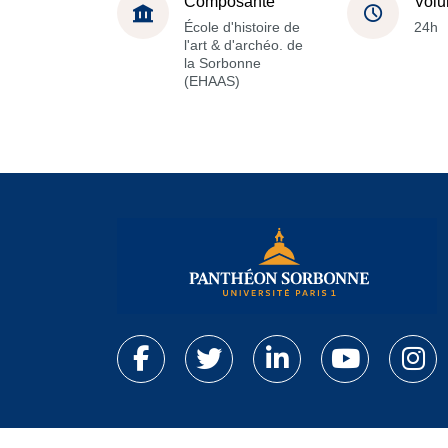
Composante
Volu
École d'histoire de
24h
l'art & d'archéo. de
la Sorbonne
(EHAAS)