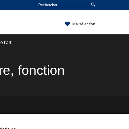
Ma sélection
 l'art
e, fonction