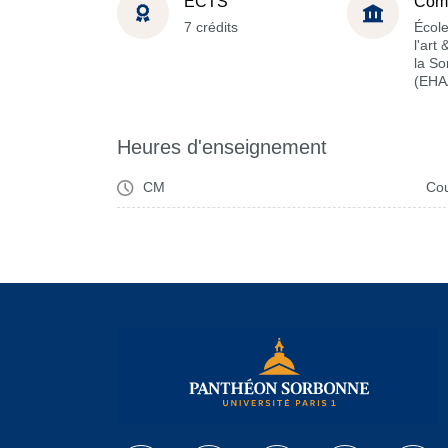
ECTS
Com
7 crédits
École
l'art
la S
(EHA
Heures d'enseignement
CM
Cou