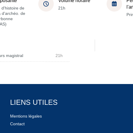
posante
Volume horaire
Pé
l'
 d'histoire de
21h
 & d'archéo. de
Pri
orbonne
AS)
rs magistral
21h
LIENS UTILES
Mentions légales
Contact