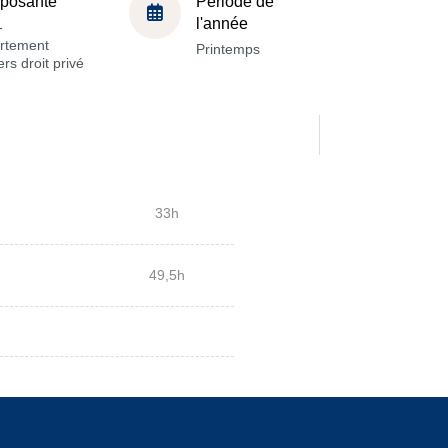
posante
Période de
l'année
-
rtement
Printemps
rs droit privé
33h
49,5h