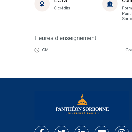
ECTS
Com
6 crédits
Form
Pant
Sorb
Heures d'enseignement
CM
Cou