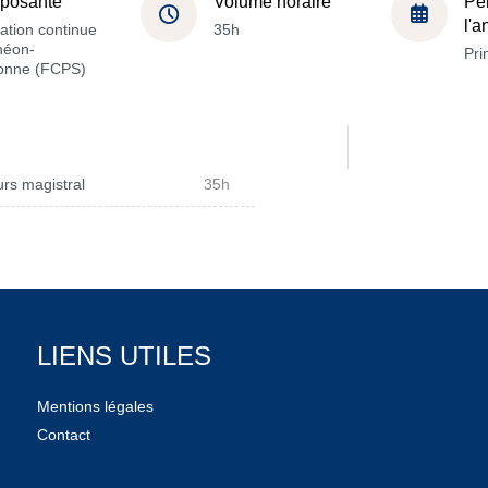
posante
Volume horaire
Pé
l'
ation continue
35h
héon-
Pri
onne (FCPS)
rs magistral
35h
LIENS UTILES
Mentions légales
Contact