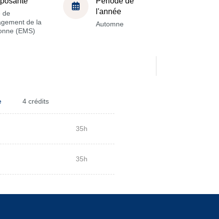
posante
Période de
l'année
e de
gement de la
Automne
onne (EMS)
e
4 crédits
35h
35h