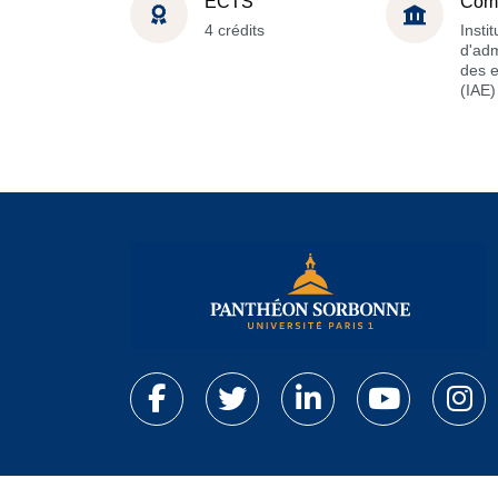
ECTS
Com
4 crédits
Instit
d'adm
des e
(IAE)