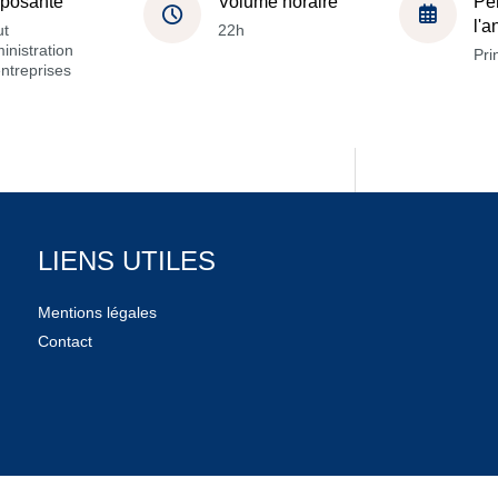
posante
Volume horaire
Pé
l'
ut
22h
inistration
Pri
ntreprises
LIENS UTILES
Mentions légales
Contact